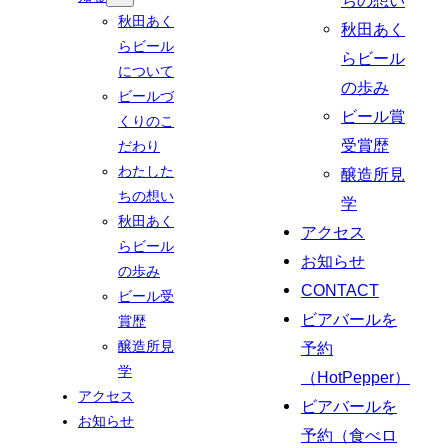
ちの想い
秋田あく
秋田あく
らビール
らビール
について
の歩み
ビールづ
ビール賞
くりのこ
受賞歴
だわり
わたした
醸造所見
ちの想い
学
秋田あく
アクセス
らビール
お知らせ
の歩み
CONTACT
ビール受
ビアバールを
賞歴
醸造所見
予約
学
（HotPepper）
アクセス
ビアバールを
お知らせ
予約（食べロ