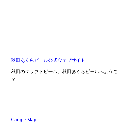
秋田あくらビール公式ウェブサイト
秋田のクラフトビール、秋田あくらビールへようこ
そ
〒010-0921
秋田県秋田市大町１丁目２−４０
Google Map