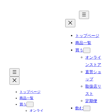
内
容
を
ス
キ
トップページ
ッ
商品一覧
プ
買う
オンライ
ンストア
直営ショ
ップ
取扱店リ
トップページ
スト
商品一覧
定期便
買う
飲む
オンライ