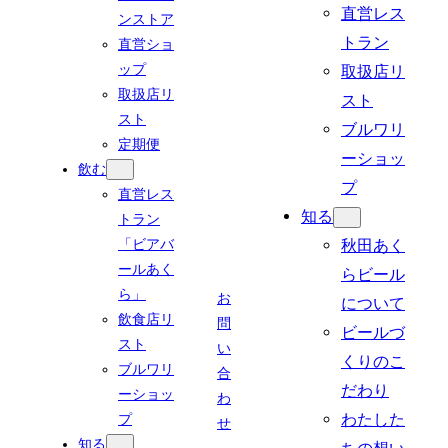
直営レス
ンストア
トラン
直営ショ
ップ
取扱店リ
取扱店リ
スト
スト
ブルワリ
定期便
ーショッ
飲む
プ
直営レス
知る
トラン
「ビアバ
秋田あく
ールあく
らビール
ら」
お
について
飲食店リ
問
ビールづ
スト
い
くりのこ
ブルワリ
合
だわり
ーショッ
わ
わたした
プ
せ
知る