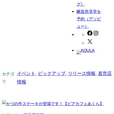
グ）
醸造所見学を
予約（アソビ
ュー）
Facebook
https://
https://www
イベント
, 
ピックアップ
, 
リリース情報
, 
直営店
カテゴ
リ
情報