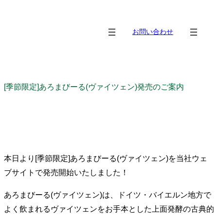
内
容
お問い合わせ
を
ス
キ
ッ
[季節限定]あろまびーる(ヴァイツェン)発売のご案内
プ
本日より[季節限定]あろまびーる(ヴァイツェン)を当社ウェ
ブサイトで発売開始いたしました！
あろまびーる(ヴァイツェン)は、ドイツ・バイエルン地方で
よく飲まれるヴァイツェンをお手本とした上面発酵の古典的