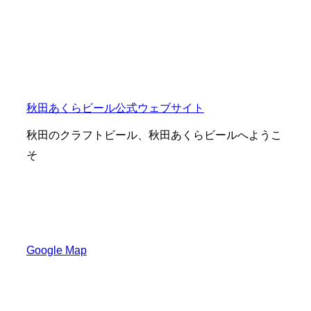
秋田あくらビール公式ウェブサイト
秋田のクラフトビール、秋田あくらビールへようこ
そ
〒010-0921
秋田県秋田市大町１丁目２−４０
Google Map
TEL：018-862-1841