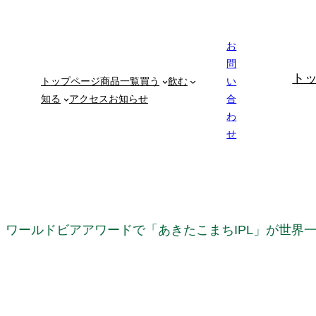
内
容
お
を
問
ト
トップページ
商品一覧
買う
飲む
い
ス
知る
アクセス
お知らせ
合
キ
わ
ッ
せ
プ
ワールドビアアワードで「あきたこまちIPL」が世界