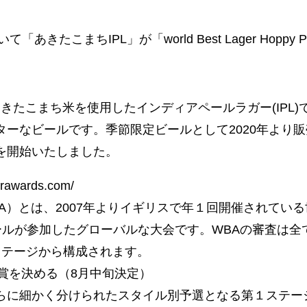
こまちIPL」が「world Best Lager Hoppy 
きたこまち米を使用したインディアペールラガー(IPL)
ーなビールです。季節限定ビールとして2020年より販
を開始いたしました。
wards.com/
‒ WBA）とは、2007年よりイギリスで年１回開催されている世
のビールが参加したグローバルな大会です。WBAの審査は
ステージから構成されます。
賞を決める（8月中旬決定）
らに細かく分けられたスタイル別予選となる第１ステー