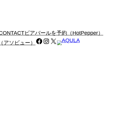
CONTACT
ビアバールを予約（HotPepper）
Facebook
https://www.yahoo.co.jp/
https://www.yahoo.co.jp/
（アソビュー）